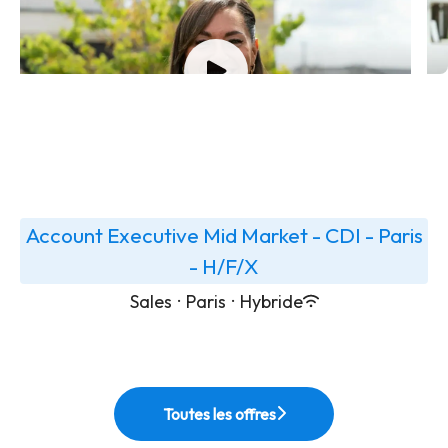
Account Executive France
S
Account Executive Mid Market - CDI - Paris
- H/F/X
Sales
·
Paris
·
Hybride
Toutes les offres