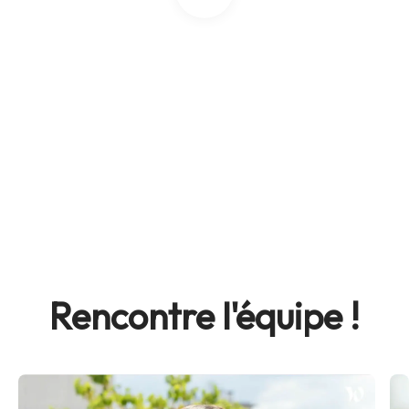
Rencontre l'équipe !
Gihène
A