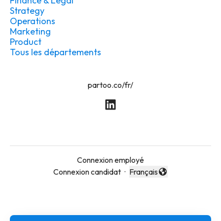
Finance & Legal
Strategy
Operations
Marketing
Product
Tous les départements
partoo.co/fr/
Connexion employé
Connexion candidat
·
Français
Changer la langue