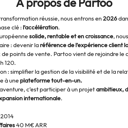
À propos de Partoo
transformation réussie, nous entrons en
2026
dan
ase clé :
l’accélération
.
européenne
solide, rentable et en croissance
, nou
aire : devenir la
référence de l’expérience client l
 de points de vente. Partoo vient de rejoindre le
h 120.
n : simplifier la gestion de la visibilité et de la rela
ce à une
plateforme tout-en-un.
’aventure, c’est participer à un projet
ambitieux, d
expansion internationale
.
n
2014
ffaires
40 M€ ARR