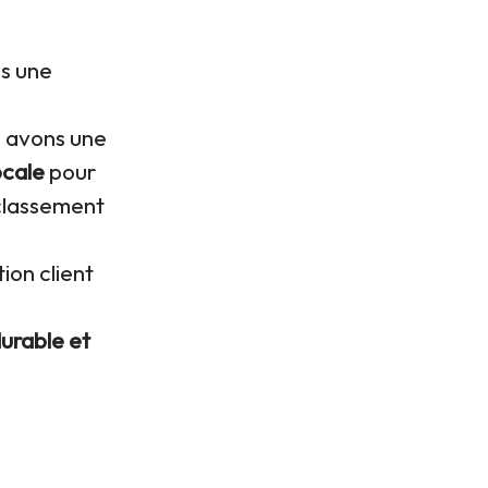
s une
s avons une
ocale
pour
 classement
tion client
urable et