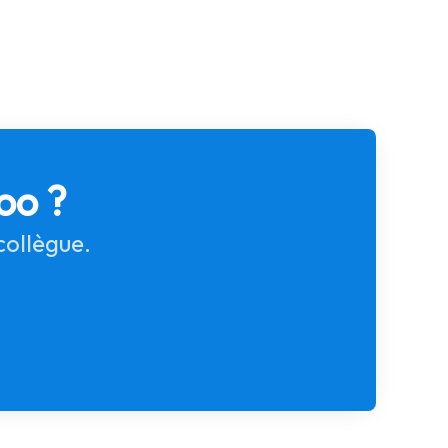
oo ?
collègue.