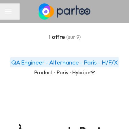
Partager la page
Menu carrière
1 offre
(sur 9)
QA Engineer - Alternance - Paris - H/F/X
Product
·
Paris
·
Hybride