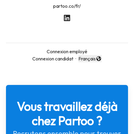
partoo.co/fr/
Connexion employé
Connexion candidat
·
Français
Changer la langue
Vous travaillez déjà
chez Partoo ?
Recrutons ensemble pour trouver