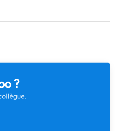
oo ?
collègue.