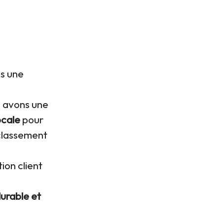
s une
s avons une
ocale
pour
 classement
tion client
urable et